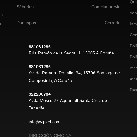
Qui
Sábados
Con cita previa
Ven
es
Domingos
Cerrado
u
Inm
Con
Pol
881081286
Rúa Ramón de la Sagra, 1, 15005 A Coruña
Pol
881081286
Avi
Av. de Romero Donallo, 34, 15706 Santiago de
Avi
Compostela, A Coruña
Des
922296764
Avda Moscu 27,Aquamall Santa Cruz de
Tenerife
info@vipkel.com
DIRECCIÓN OFICINA: