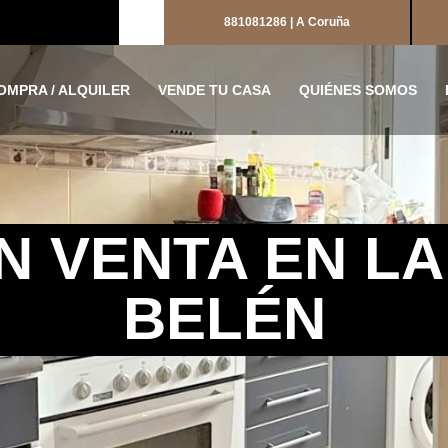
881081286 | A Coruña
OMPRA / ALQUILER
VENDE TU CASA
QUIÉNES SOMOS
N VENTA EN L
BELÉN