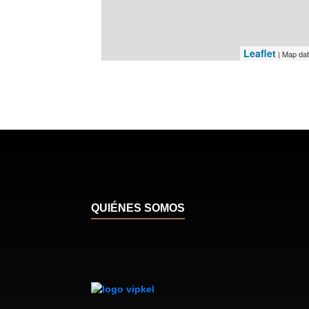
Leaflet
| Map da
QUIÉNES SOMOS