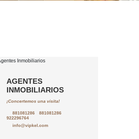
AGENTES
INMOBILIARIOS
¡Concertemos una visita!
881081286
881081286
922296764
info@vipkel.com