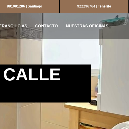
881081286 | Santiago
922296764 | Tenerife
FRANQUICIAS
CONTACTO
NUESTRAS OFICINAS
A CALLE