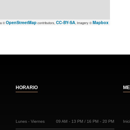
OpenStreetMap
CC-BY-SA
Mapbox
ta ©
contributors,
, Imagery ©
HORARIO
ME
Lunes - Viernes
09 AM - 13 PM / 16 PM - 20 PM
Inic