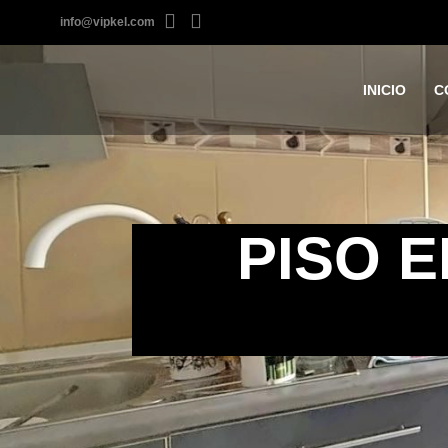
info@vipkel.com
INICIO
C
PISO E