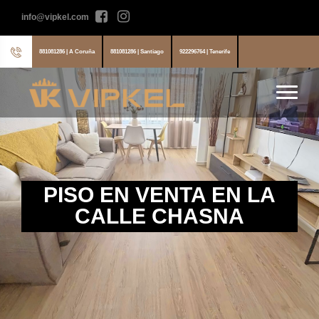
info@vipkel.com
881081286 | A Coruña
881081286 | Santiago
922296764 | Tenerife
PISO EN VENTA EN LA
CALLE CHASNA