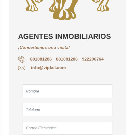
AGENTES INMOBILIARIOS
¡Concertemos una visita!
881081286
881081286
922296764
info@vipkel.com