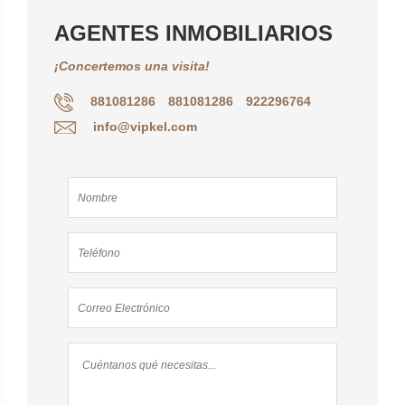
AGENTES INMOBILIARIOS
¡Concertemos una visita!
881081286
881081286
922296764
info@vipkel.com