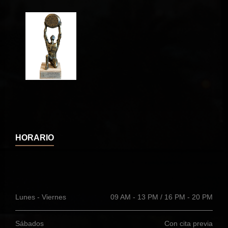
HORARIO
Lunes - Viernes
09 AM - 13 PM / 16 PM - 20 PM
Sábados
Con cita previa