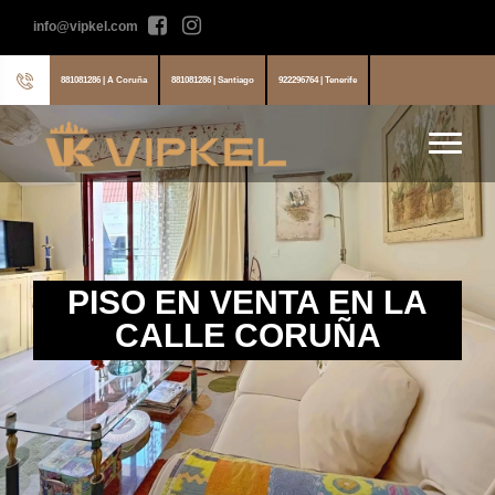
info@vipkel.com
881081286 | A Coruña
881081286 | Santiago
922296764 | Tenerife
PISO EN VENTA EN LA
CALLE CORUÑA