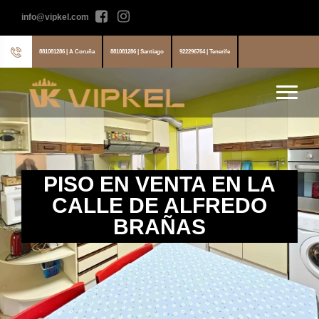
info@vipkel.com
881081286 | A Coruña
881081286 | Santiago
922296764 | Tenerife
PISO EN VENTA EN LA
CALLE DE ALFREDO
BRAÑAS