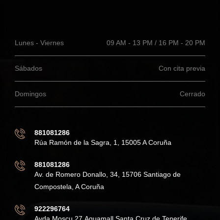
Lunes - Viernes
09 AM - 13 PM / 16 PM - 20 PM
Sábados
Con cita previa
Domingos
Cerrado
881081286
Rúa Ramón de la Sagra, 1, 15005 A Coruña
881081286
Av. de Romero Donallo, 34, 15706 Santiago de
Compostela, A Coruña
922296764
Avda Moscu 27,Aquamall Santa Cruz de Tenerife