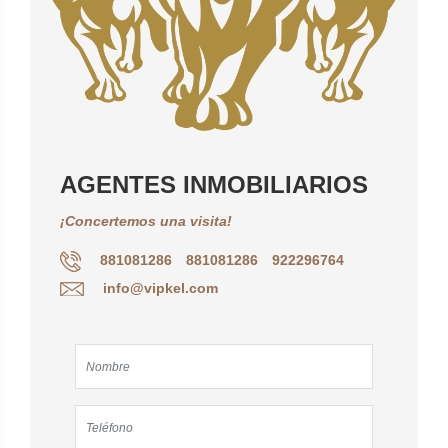
AGENTES INMOBILIARIOS
¡Concertemos una visita!
881081286
881081286
922296764
info@vipkel.com