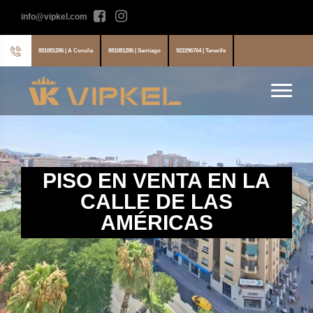
info@vipkel.com
881081286 | A Coruña
881081286 | Santiago
922296764 | Tenerife
PISO EN VENTA EN LA
CALLE DE LAS
AMÉRICAS