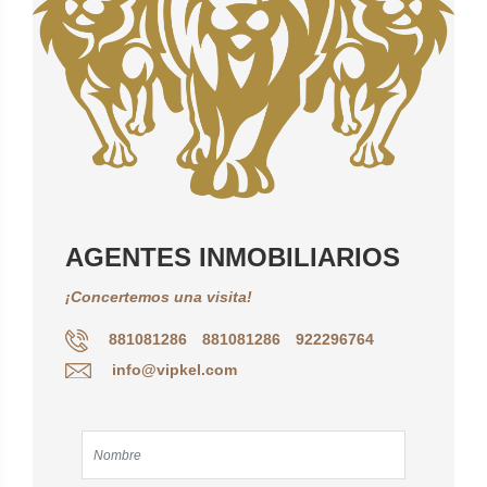
AGENTES INMOBILIARIOS
¡Concertemos una visita!
881081286
881081286
922296764
info@vipkel.com