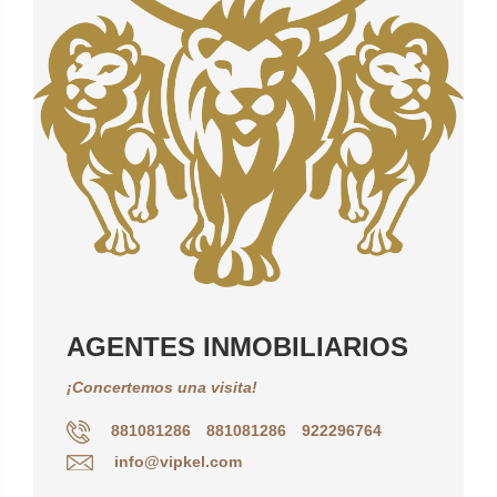
AGENTES INMOBILIARIOS
¡Concertemos una visita!
881081286
881081286
922296764
info@vipkel.com