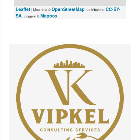
Leaflet
OpenStreetMap
CC-BY-
| Map data ©
contributors,
SA
Mapbox
, Imagery ©