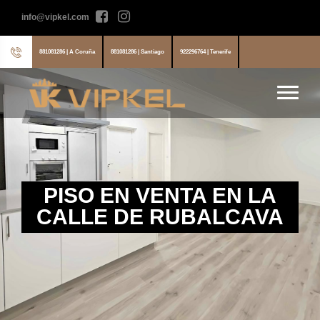
info@vipkel.com
881081286 | A Coruña
881081286 | Santiago
922296764 | Tenerife
PISO EN VENTA EN LA
CALLE DE RUBALCAVA