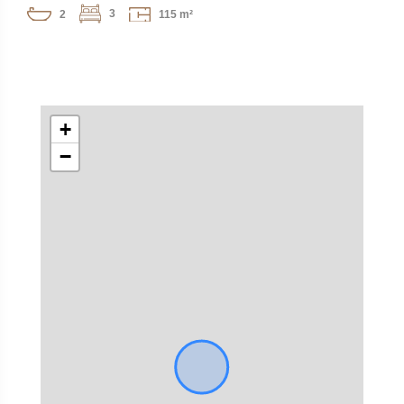
3
2
115 m²
+
−