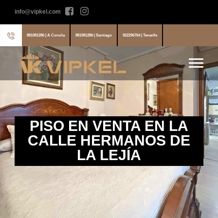
info@vipkel.com
881081286 | A Coruña
881081286 | Santiago
922296764 | Tenerife
PISO EN VENTA EN LA
CALLE HERMANOS DE
LA LEJÍA