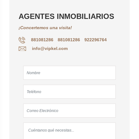
AGENTES INMOBILIARIOS
¡Concertemos una visita!
881081286
881081286
922296764
info@vipkel.com