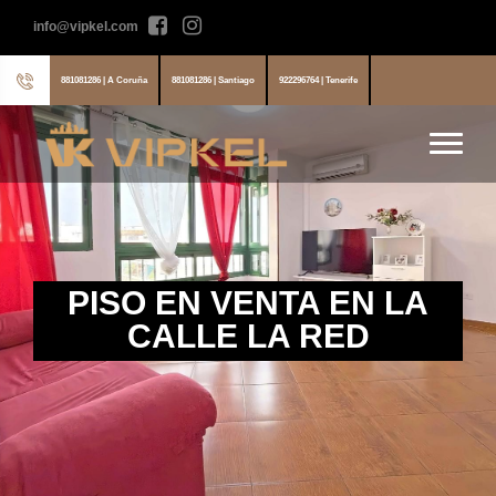
info@vipkel.com
881081286 | A Coruña
881081286 | Santiago
922296764 | Tenerife
PISO EN VENTA EN LA
CALLE LA RED