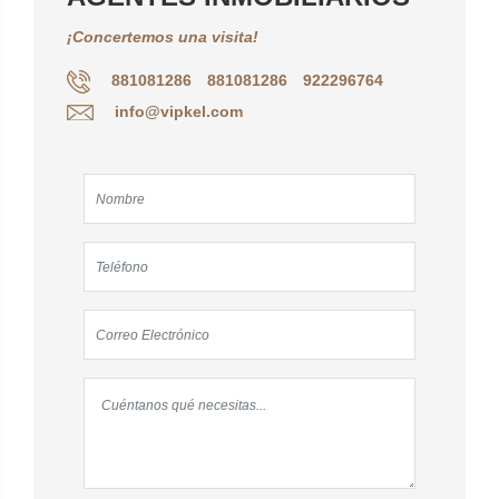
¡Concertemos una visita!
881081286
881081286
922296764
info@vipkel.com