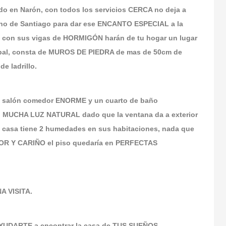
do en Narón, con todos los servicios CERCA no deja a
mino de Santiago para dar ese ENCANTO ESPECIAL a la
20 con sus vigas de HORMIGÓN harán de tu hogar un lugar
al, consta de MUROS DE PIEDRA de mas de 50cm de
e ladrillo.
un salón comedor ENORME y un cuarto de baño
MUCHA LUZ NATURAL dado que la ventana da a exterior
casa tiene 2 humedades en sus habitaciones, nada que
MOR Y CARIÑO el piso quedaría en PERFECTAS
 VISITA.
 AYUDARTE a encontrar la casa de TUS SUEÑOS.