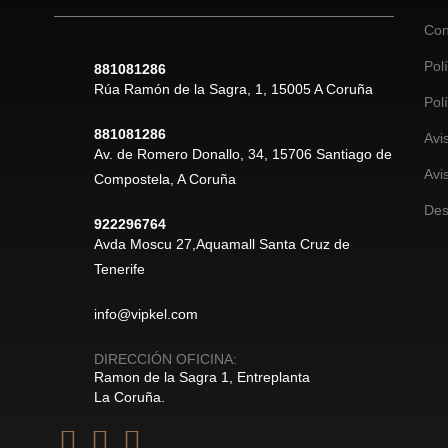
Con
Pol
881081286
Rúa Ramón de la Sagra, 1, 15005 A Coruña
Pol
881081286
Avi
Av. de Romero Donallo, 34, 15706 Santiago de
Avi
Compostela, A Coruña
Des
922296764
Avda Moscu 27,Aquamall Santa Cruz de
Tenerife
info@vipkel.com
DIRECCIÓN OFICINA:
Ramon de la Sagra 1, Entreplanta
La Coruña.