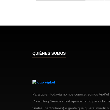
QUIÉNES SOMOS
Para quien todavía no nos conoce, somos VipKel
Consulting Services Trabajamos tanto para client
finales (particulares) o gente que quiera invertir s