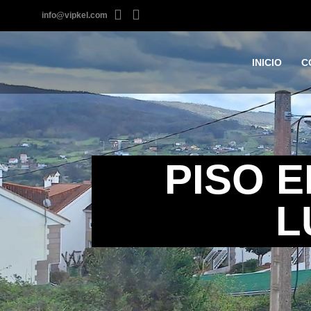
info@vipkel.com
INICIO
C
PISO E
L