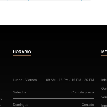
HORARIO
ME
Lunes - Viernes
09 AM - 13 PM / 16 PM - 20 PM
Inic
Qui
Sábados
Con cita previa
Ven
es
Domingos
Cerrado
u
Inm