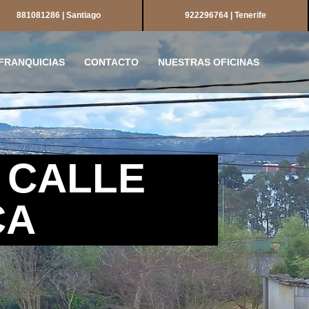
881081286 | Santiago
922296764 | Tenerife
FRANQUICIAS
CONTACTO
NUESTRAS OFICINAS
A CALLE
CA