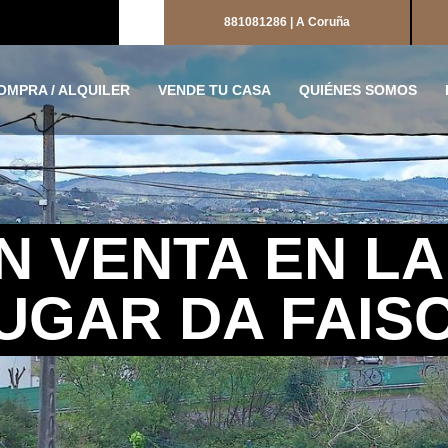
881081286 | A Coruña
OMPRA / ALQUILER
VENDE TU CASA
QUIÉNES SOMOS
N VENTA EN L
UGAR DA FAIS