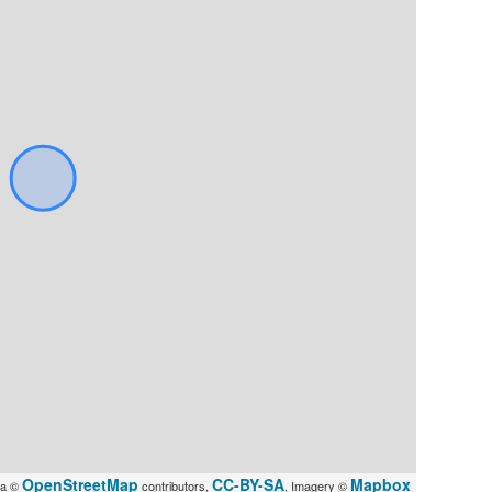
OpenStreetMap
CC-BY-SA
Mapbox
ta ©
contributors,
, Imagery ©