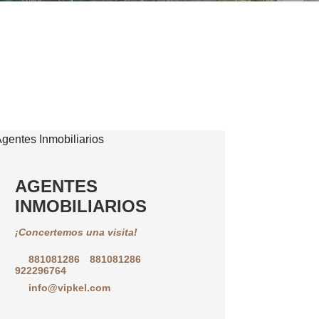
AGENTES
INMOBILIARIOS
¡Concertemos una visita!
881081286
881081286
922296764
info@vipkel.com