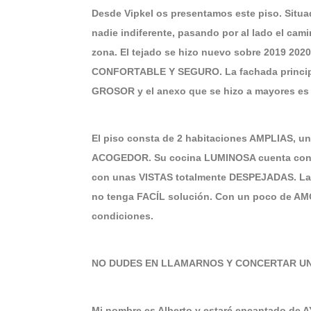
Desde Vipkel os presentamos este piso. Situa
nadie indiferente, pasando por al lado el ca
zona. El tejado se hizo nuevo sobre 2019 20
CONFORTABLE Y SEGURO. La fachada princip
GROSOR y el anexo que se hizo a mayores es d
El piso consta de 2 habitaciones AMPLIAS, 
ACOGEDOR. Su cocina LUMINOSA cuenta con 
con unas VISTAS totalmente DESPEJADAS. La 
no tenga FACÍL solución. Con un poco de A
condiciones.
NO DUDES EN LLAMARNOS Y CONCERTAR UNA
Mi nombre es Alberto y estaré encantado de