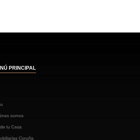
NÚ PRINCIPAL
io
énes somos
de tu Casa
obiliarias Coruña