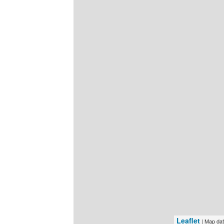
Leaflet
| Map da