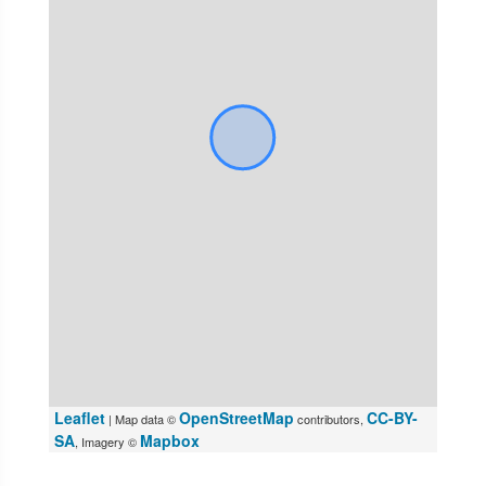
Leaflet
OpenStreetMap
CC-BY-
| Map data ©
contributors,
SA
Mapbox
, Imagery ©