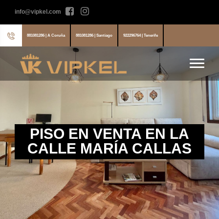
info@vipkel.com
881081286 | A Coruña
881081286 | Santiago
922296764 | Tenerife
PISO EN VENTA EN LA
CALLE MARÍA CALLAS