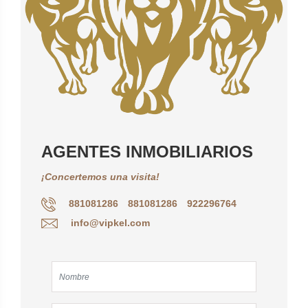
AGENTES INMOBILIARIOS
¡Concertemos una visita!
881081286
881081286
922296764
info@vipkel.com