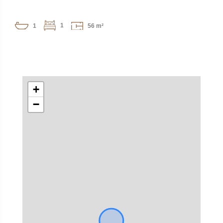
1
1
56 m²
+
−