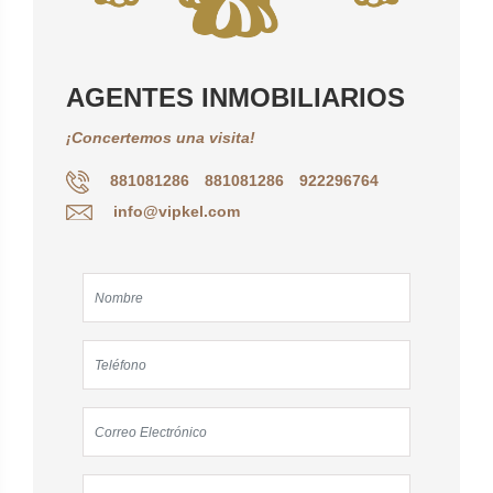
AGENTES INMOBILIARIOS
¡Concertemos una visita!
881081286
881081286
922296764
info@vipkel.com