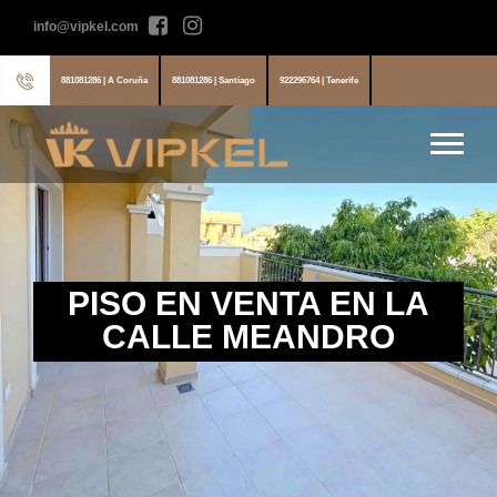
info@vipkel.com
881081286 | A Coruña
881081286 | Santiago
922296764 | Tenerife
PISO EN VENTA EN LA
CALLE MEANDRO