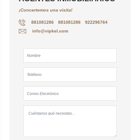
¡Concertemos una visita!
881081286
881081286
922296764
info@vipkel.com