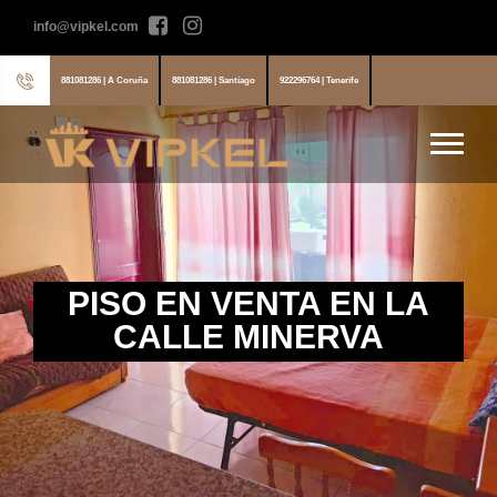
info@vipkel.com
881081286 | A Coruña
881081286 | Santiago
922296764 | Tenerife
PISO EN VENTA EN LA
CALLE MINERVA