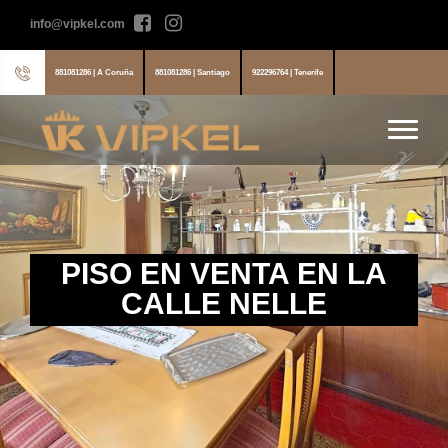
info@vipkel.com
881081286 | A Coruña
881081286 | Santiago
922296764 | Tenerife
PISO EN VENTA EN LA
CALLE NELLE