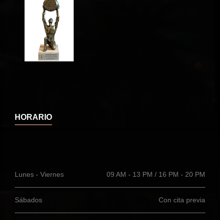
HORARIO
Lunes - Viernes
09 AM - 13 PM / 16 PM - 20 PM
Sábados
Con cita previa