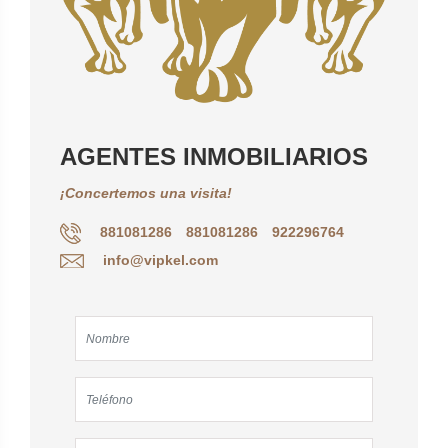
AGENTES INMOBILIARIOS
¡Concertemos una visita!
881081286
881081286
922296764
info@vipkel.com