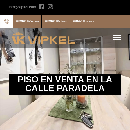
info@vipkel.com
881081286 | A Coruña
881081286 | Santiago
922296764 | Tenerife
PISO EN VENTA EN LA
CALLE PARADELA