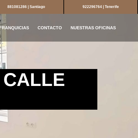
881081286 | Santiago
922296764 | Tenerife
FRANQUICIAS
CONTACTO
NUESTRAS OFICINAS
A CALLE