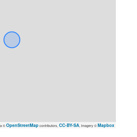
OpenStreetMap
CC-BY-SA
Mapbox
ta ©
contributors,
, Imagery ©