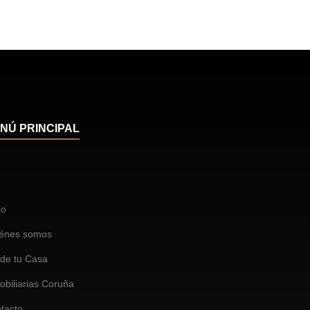
NÚ PRINCIPAL
io
énes somos
de tu Casa
obiliarias Coruña
tacto