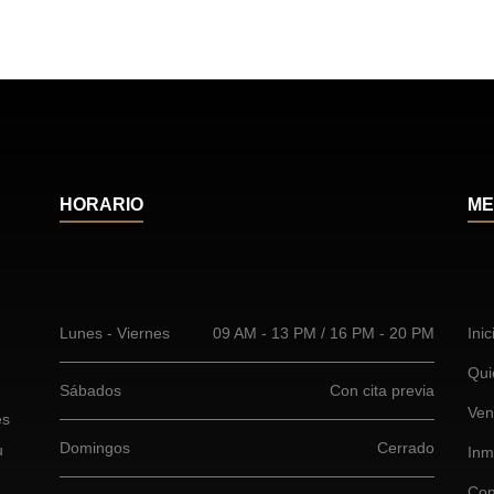
HORARIO
ME
Lunes - Viernes
09 AM - 13 PM / 16 PM - 20 PM
Inic
Qui
Sábados
Con cita previa
Ven
es
Domingos
Cerrado
u
Inm
Con