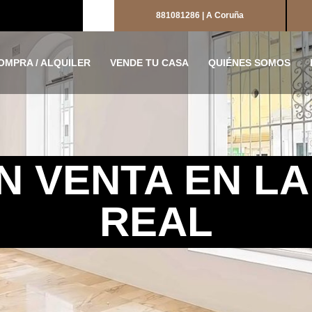
881081286 | A Coruña
OMPRA / ALQUILER
VENDE TU CASA
QUIÉNES SOMOS
N VENTA EN L
REAL