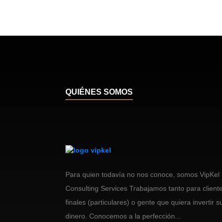
QUIÉNES SOMOS
Para quien todavía no nos conoce, somos VipKel
Consulting Services Trabajamos tanto para client
finales (particulares) o gente que quiera invertir s
dinero. Conocemos a la perfección...