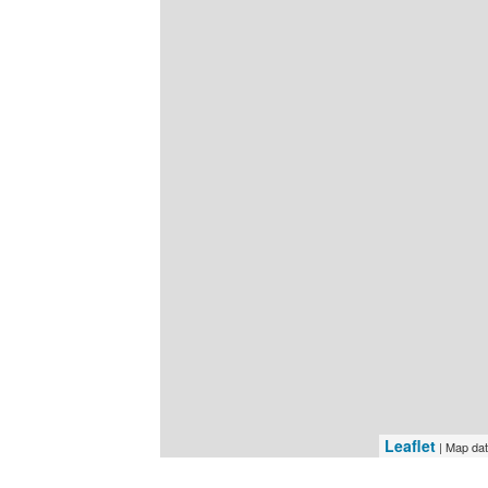
Leaflet
| Map da