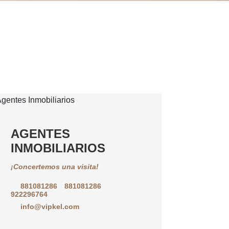
AGENTES
INMOBILIARIOS
¡Concertemos una visita!
881081286
881081286
922296764
info@vipkel.com