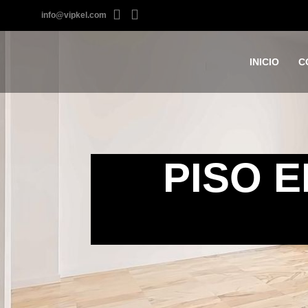
info@vipkel.com
INICIO
C
PISO E