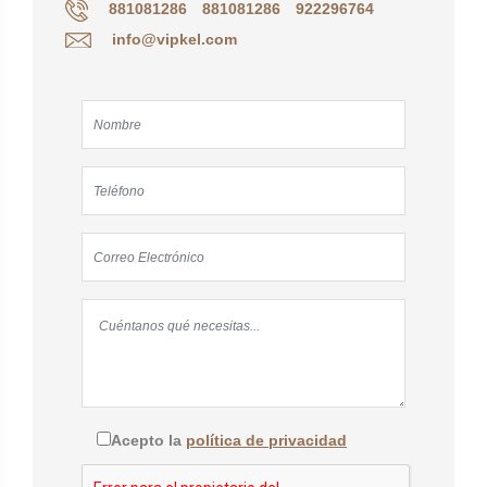
881081286
881081286
922296764
info@vipkel.com
Acepto la
política de privacidad