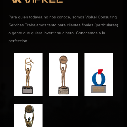
Para quien todavía no nos conoce, somos VipKel Consulting
Services Trabajamos tanto para clientes finales (particulares)
o gente que quiera invertir su dinero. Conocemos a la
perfección...