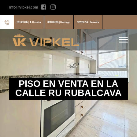
info@vipkel.com
881081286 | A Coruña
881081286 | Santiago
922296764 | Tenerife
PISO EN VENTA EN LA
CALLE RU RUBALCAVA