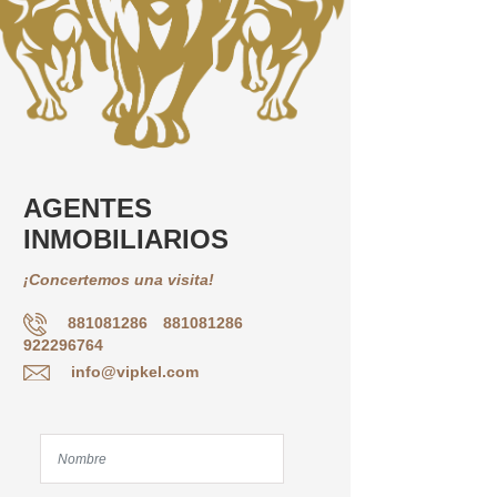
AGENTES
INMOBILIARIOS
¡Concertemos una visita!
881081286
881081286
922296764
info@vipkel.com