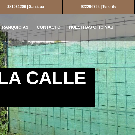
881081286 | Santiago
922296764 | Tenerife
FRANQUICIAS
CONTACTO
NUESTRAS OFICINAS
LA CALLE