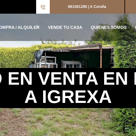
881081286 | A Coruña
OMPRA / ALQUILER
VENDE TU CASA
QUIÉNES SOMOS
 EN VENTA EN 
A IGREXA