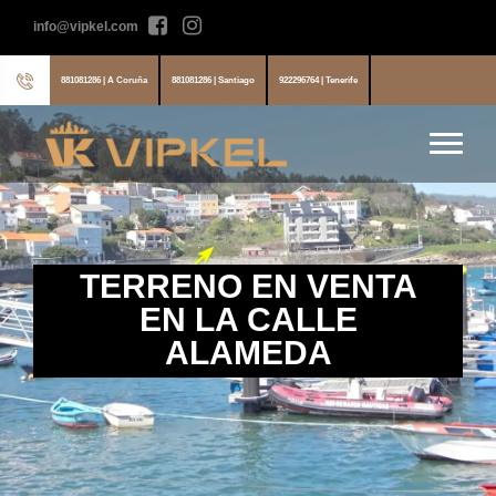
info@vipkel.com
881081286 | A Coruña
881081286 | Santiago
922296764 | Tenerife
TERRENO EN VENTA
EN LA CALLE
ALAMEDA