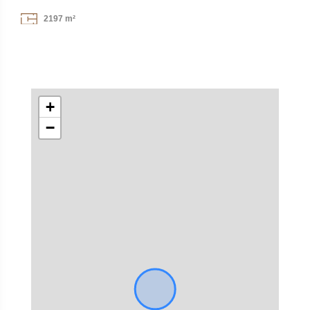
2197 m²
+
−