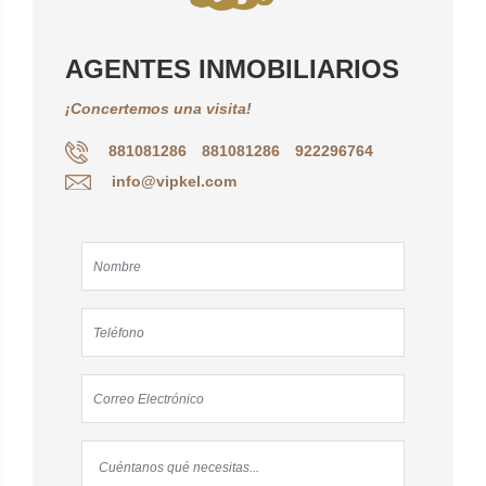
AGENTES INMOBILIARIOS
¡Concertemos una visita!
881081286
881081286
922296764
info@vipkel.com