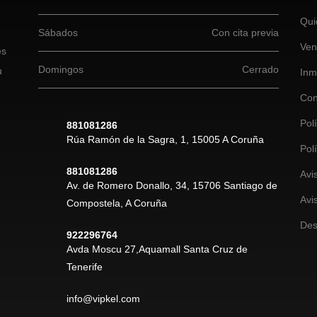
Qui
Sábados
Con cita previa
Ven
es
Domingos
Cerrado
u
Inm
Con
Pol
881081286
Rúa Ramón de la Sagra, 1, 15005 A Coruña
Pol
881081286
Avi
Av. de Romero Donallo, 34, 15706 Santiago de
Avi
Compostela, A Coruña
Des
922296764
Avda Moscu 27,Aquamall Santa Cruz de
Tenerife
info@vipkel.com