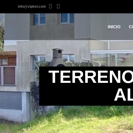
info@vipkel.com
INICIO
C
TERRENO
A