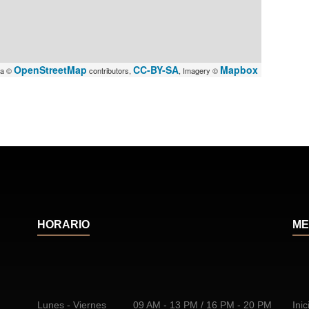
OpenStreetMap
CC-BY-SA
Mapbox
ta ©
contributors,
, Imagery ©
HORARIO
ME
Lunes - Viernes
09 AM - 13 PM / 16 PM - 20 PM
Inic