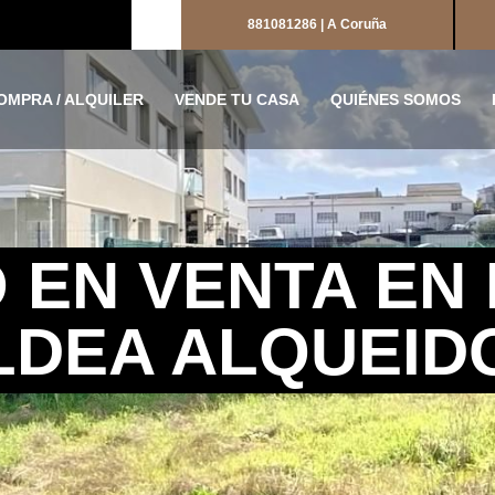
881081286 | A Coruña
OMPRA / ALQUILER
VENDE TU CASA
QUIÉNES SOMOS
 EN VENTA EN 
LDEA ALQUEID