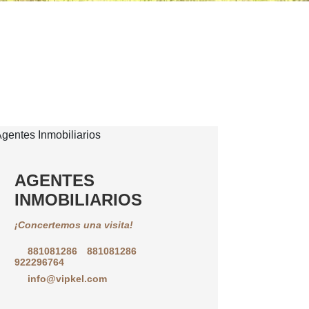
AGENTES
INMOBILIARIOS
¡Concertemos una visita!
881081286
881081286
922296764
info@vipkel.com