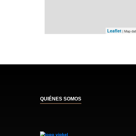
Leaflet
| Map da
QUIÉNES SOMOS