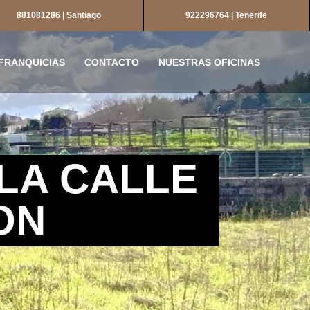
881081286 | Santiago
922296764 | Tenerife
FRANQUICIAS
CONTACTO
NUESTRAS OFICINAS
LA CALLE
ON