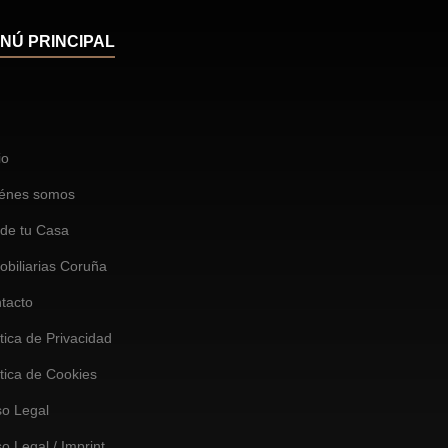
NÚ PRINCIPAL
io
énes somos
de tu Casa
obiliarias Coruña
tacto
ítica de Privacidad
ítica de Cookies
so Legal
so Legal / Imprint