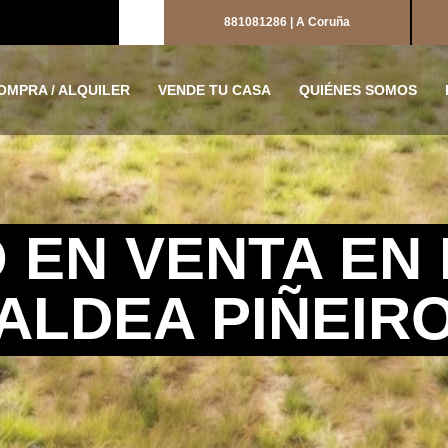
881081286 | A Coruña
OMPRA / ALQUILER
VENDE TU CASA
QUIÉNES SOMOS
 EN VENTA EN 
ALDEA PIÑEIR