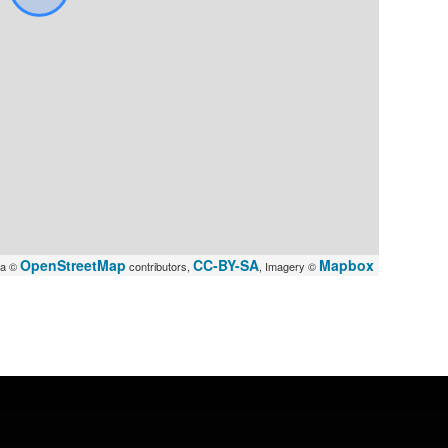
OpenStreetMap
CC-BY-SA
Mapbox
ta ©
contributors,
, Imagery ©