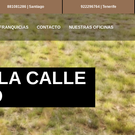
881081286 | Santiago
922296764 | Tenerife
FRANQUICIAS
CONTACTO
NUESTRAS OFICINAS
LA CALLE
O