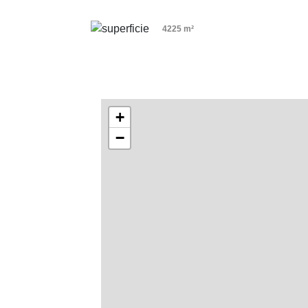
4225 m²
+
−