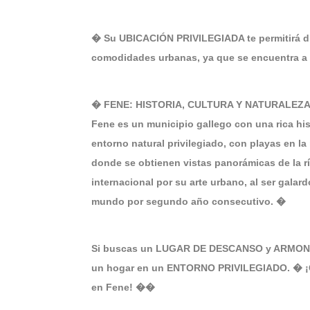
� Su UBICACIÓN PRIVILEGIADA te permitirá di
comodidades urbanas, ya que se encuentra 
� FENE: HISTORIA, CULTURA Y NATURALEZ
Fene es un municipio gallego con una rica hist
entorno natural privilegiado, con playas en l
donde se obtienen vistas panorámicas de la r
internacional por su arte urbano, al ser galar
mundo por segundo año consecutivo. �
Si buscas un LUGAR DE DESCANSO y ARMONÍA c
un hogar en un ENTORNO PRIVILEGIADO. � ¡Co
en Fene! ��