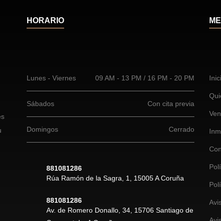
HORARIO
ME
Lunes - Viernes
09 AM - 13 PM / 16 PM - 20 PM
Inic
Qui
Sábados
Con cita previa
Ven
es
Domingos
Cerrado
u
Inm
Con
Pol
881081286
Rúa Ramón de la Sagra, 1, 15005 A Coruña
Pol
881081286
Avi
Av. de Romero Donallo, 34, 15706 Santiago de
Avi