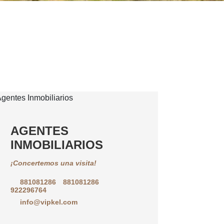
AGENTES
INMOBILIARIOS
¡Concertemos una visita!
881081286
881081286
922296764
info@vipkel.com