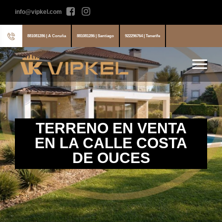
info@vipkel.com
881081286 | A Coruña
881081286 | Santiago
922296764 | Tenerife
TERRENO EN VENTA
EN LA CALLE COSTA
DE OUCES