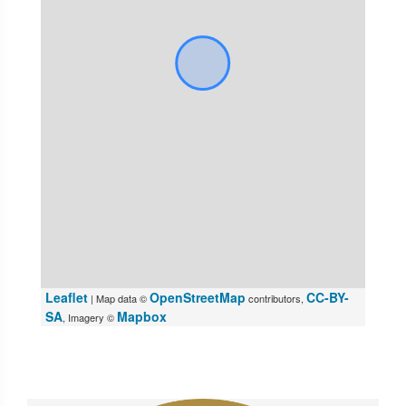
Leaflet
OpenStreetMap
CC-BY-
| Map data ©
contributors,
SA
Mapbox
, Imagery ©