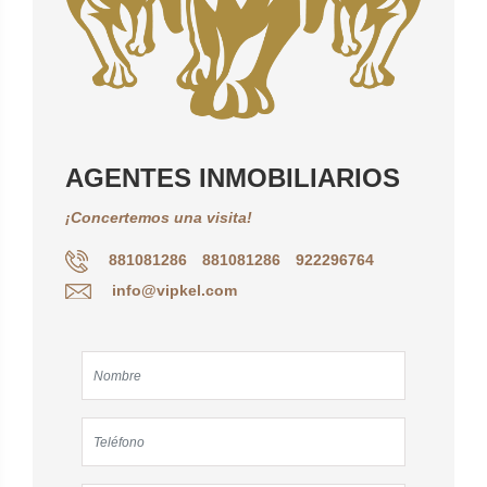
AGENTES INMOBILIARIOS
¡Concertemos una visita!
881081286
881081286
922296764
info@vipkel.com