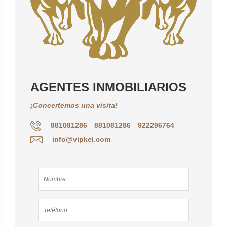
AGENTES INMOBILIARIOS
¡Concertemos una visita!
881081286
881081286
922296764
info@vipkel.com