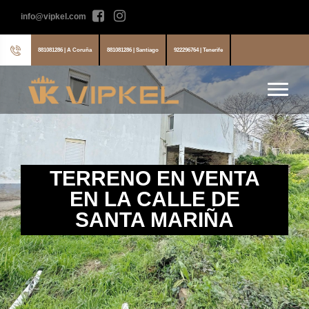
info@vipkel.com
881081286 | A Coruña
881081286 | Santiago
922296764 | Tenerife
TERRENO EN VENTA
EN LA CALLE DE
SANTA MARIÑA