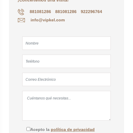
¡Concertemos una visita!
881081286
881081286
922296764
info@vipkel.com
Acepto la
política de privacidad