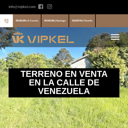
info@vipkel.com
881081286 | A Coruña
881081286 | Santiago
922296764 | Tenerife
TERRENO EN VENTA
EN LA CALLE DE
VENEZUELA