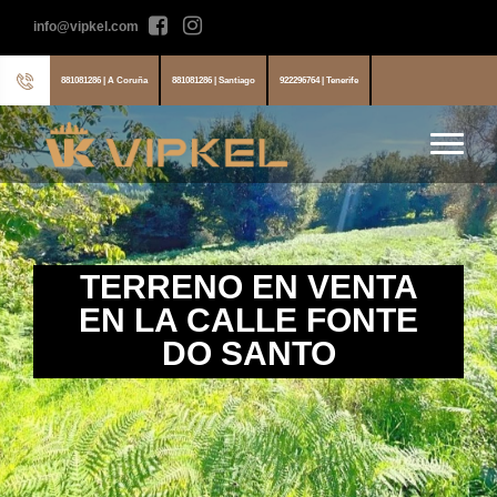
info@vipkel.com
881081286 | A Coruña
881081286 | Santiago
922296764 | Tenerife
TERRENO EN VENTA
EN LA CALLE FONTE
DO SANTO