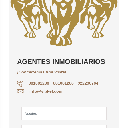
AGENTES INMOBILIARIOS
¡Concertemos una visita!
881081286
881081286
922296764
info@vipkel.com