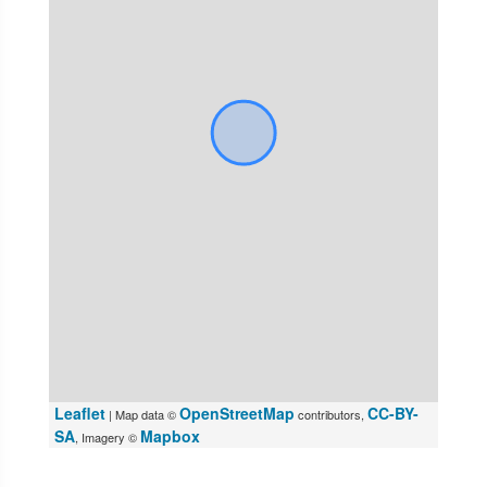
Leaflet
OpenStreetMap
CC-BY-
| Map data ©
contributors,
SA
Mapbox
, Imagery ©