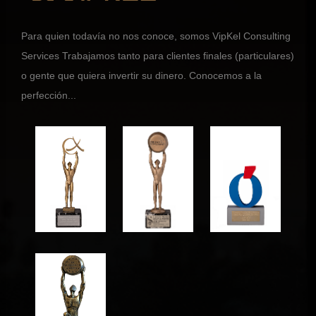
Para quien todavía no nos conoce, somos VipKel Consulting
Services Trabajamos tanto para clientes finales (particulares)
o gente que quiera invertir su dinero. Conocemos a la
perfección...