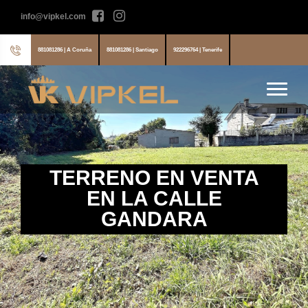
info@vipkel.com
881081286 | A Coruña
881081286 | Santiago
922296764 | Tenerife
TERRENO EN VENTA
EN LA CALLE
GANDARA