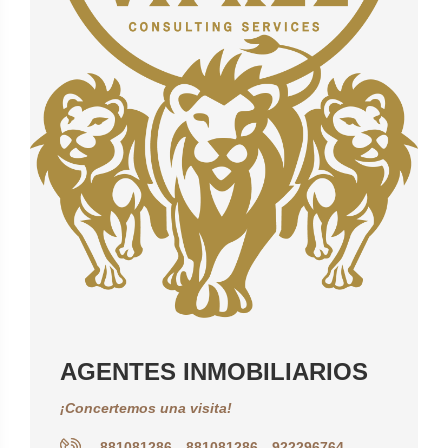
AGENTES INMOBILIARIOS
¡Concertemos una visita!
881081286
881081286
922296764