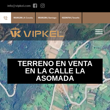
info@vipkel.com
881081286 | A Coruña
881081286 | Santiago
922296764 | Tenerife
TERRENO EN VENTA
EN LA CALLE LA
ASOMADA