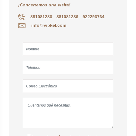
¡Concertemos una visita!
881081286
881081286
922296764
info@vipkel.com