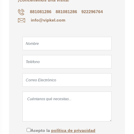
¡Concertemos una visita!
881081286
881081286
922296764
info@vipkel.com
Acepto la
política de privacidad