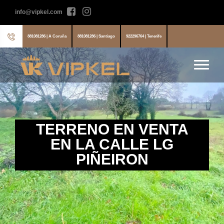
info@vipkel.com
881081286 | A Coruña
881081286 | Santiago
922296764 | Tenerife
TERRENO EN VENTA
EN LA CALLE LG
PIÑEIRON