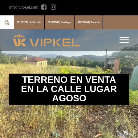
info@vipkel.com
881081286 | A Coruña
881081286 | Santiago
922296764 | Tenerife
TERRENO EN VENTA
EN LA CALLE LUGAR
AGOSO