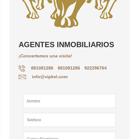
AGENTES INMOBILIARIOS
¡Concertemos una visita!
881081286
881081286
922296764
info@vipkel.com