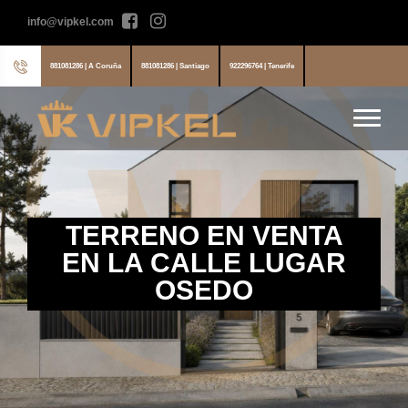
info@vipkel.com
881081286 | A Coruña
881081286 | Santiago
922296764 | Tenerife
TERRENO EN VENTA
EN LA CALLE LUGAR
OSEDO