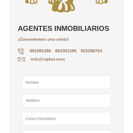
AGENTES INMOBILIARIOS
¡Concertemos una visita!
881081286
881081286
922296764
info@vipkel.com