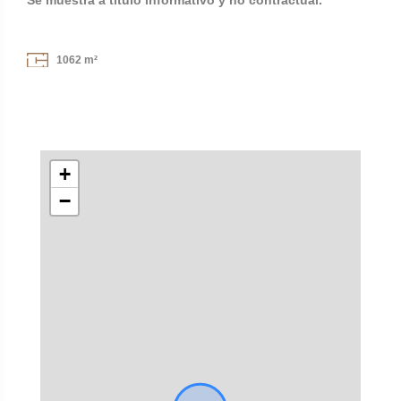
Se muestra a título informativo y no contractual.
1062 m²
+
−