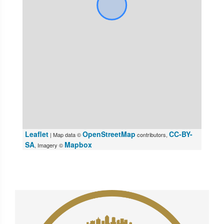
Leaflet
OpenStreetMap
CC-BY-
| Map data ©
contributors,
SA
Mapbox
, Imagery ©