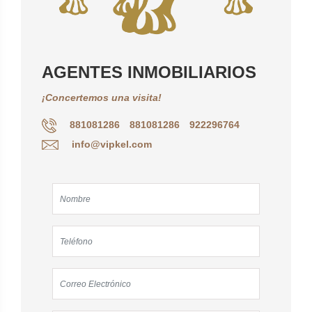
AGENTES INMOBILIARIOS
¡Concertemos una visita!
881081286
881081286
922296764
info@vipkel.com