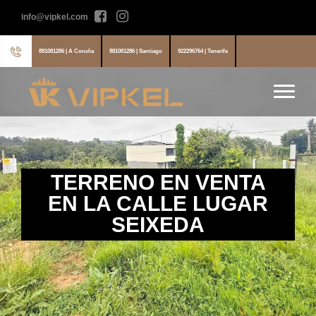
info@vipkel.com
881081286 | A Coruña
881081286 | Santiago
922296764 | Tenerife
TERRENO EN VENTA
EN LA CALLE LUGAR
SEIXEDA