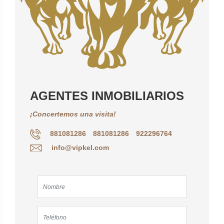
AGENTES INMOBILIARIOS
¡Concertemos una visita!
881081286
881081286
922296764
info@vipkel.com