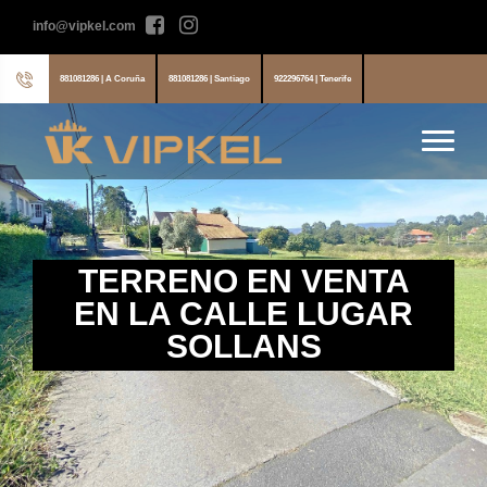
info@vipkel.com
881081286 | A Coruña
881081286 | Santiago
922296764 | Tenerife
TERRENO EN VENTA
EN LA CALLE LUGAR
SOLLANS