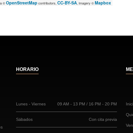
OpenStreetMap
CC-BY-SA
Mapbox
ta ©
contributors,
, Imagery ©
HORARIO
ME
Lunes - Viernes
09 AM - 13 PM / 16 PM - 20 PM
Inic
Qui
Sábados
Con cita previa
Ven
es