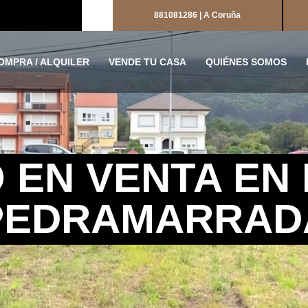
881081286 | A Coruña
OMPRA / ALQUILER
VENDE TU CASA
QUIÉNES SOMOS
 EN VENTA EN 
PEDRAMARRAD