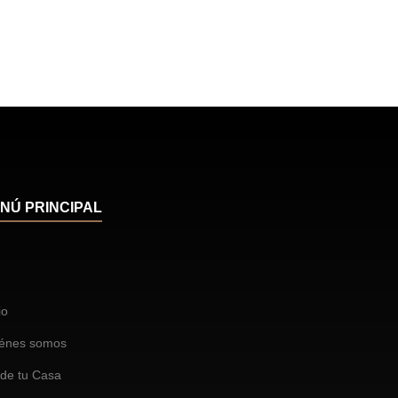
NÚ PRINCIPAL
io
énes somos
de tu Casa