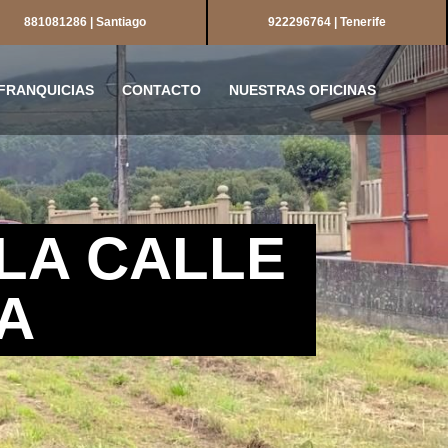
881081286 | Santiago
922296764 | Tenerife
FRANQUICIAS
CONTACTO
NUESTRAS OFICINAS
LA CALLE
A