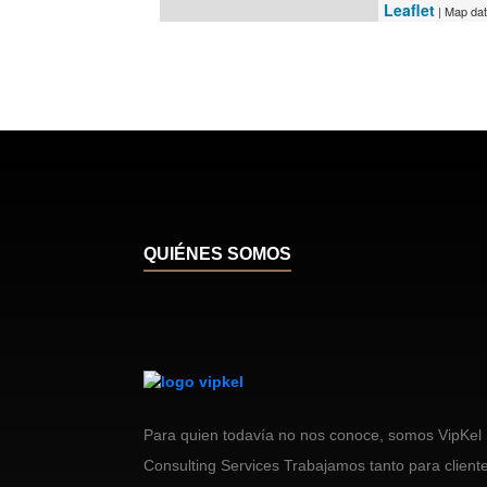
Leaflet
| Map da
QUIÉNES SOMOS
Para quien todavía no nos conoce, somos VipKel
Consulting Services Trabajamos tanto para client