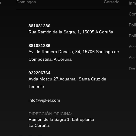
Domingos
Cerrado
u
Inm
Con
Pol
881081286
Rúa Ramón de la Sagra, 1, 15005 A Coruña
Pol
881081286
Avi
Av. de Romero Donallo, 34, 15706 Santiago de
Avi
Compostela, A Coruña
Des
922296764
Avda Moscu 27,Aquamall Santa Cruz de
Tenerife
info@vipkel.com
DIRECCIÓN OFICINA:
Ramon de la Sagra 1, Entreplanta
La Coruña.