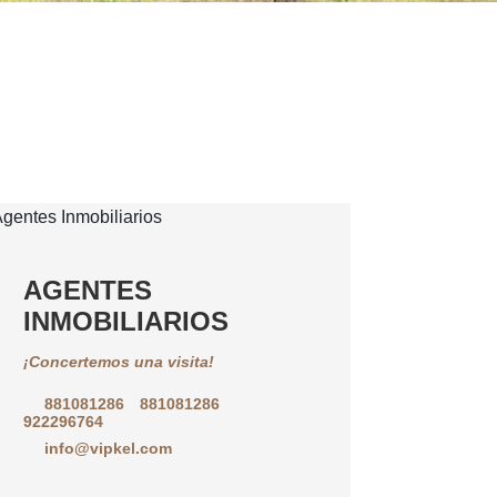
AGENTES
INMOBILIARIOS
¡Concertemos una visita!
881081286
881081286
922296764
info@vipkel.com