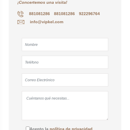
¡Concertemos una visita!
881081286
881081286
922296764
info@vipkel.com
Acepto la
política de privacidad