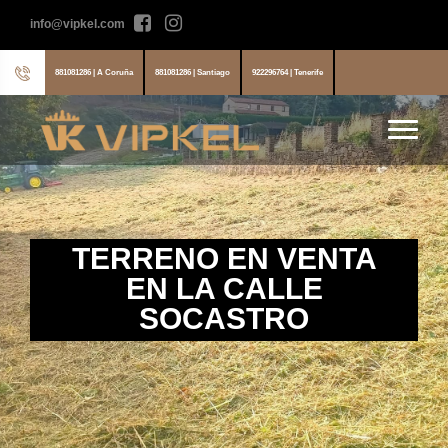
info@vipkel.com
881081286 | A Coruña
881081286 | Santiago
922296764 | Tenerife
TERRENO EN VENTA
EN LA CALLE
SOCASTRO