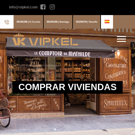
info@vipkel.com
881081286 | A Coruña
881081286 | Santiago
922296764 | Tenerife
COMPRAR VIVIENDAS