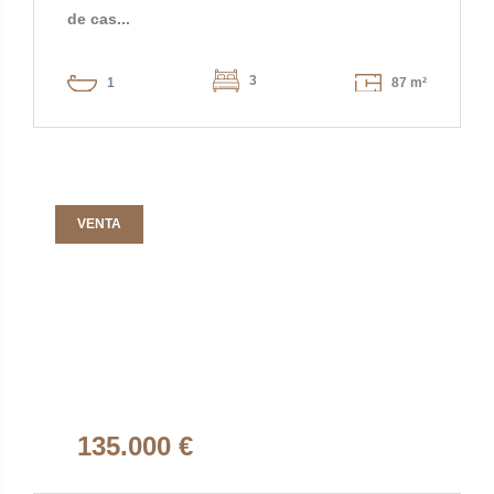
de cas...
3
1
87 m²
VENTA
135.000 €